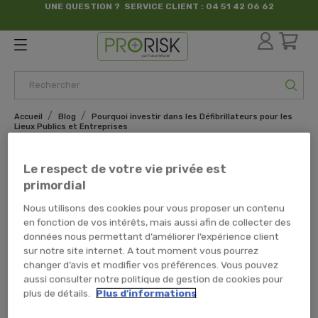
UNE QUESTION ? SERVICE CLIENT : 04 51 42 06 62
par France Sécurité
Accueil
Blog
Pourquoi investir dans les Défibrillateurs pour les
Lieux Publics et Entreprises
Le respect de votre vie privée est
primordial
Nous utilisons des cookies pour vous proposer un contenu
Publié le : 10/12/2024
en fonction de vos intérêts, mais aussi afin de collecter des
données nous permettant d’améliorer l’expérience client
Pourquoi investir
sur notre site internet. A tout moment vous pourrez
dans les
changer d’avis et modifier vos préférences. Vous pouvez
aussi consulter notre politique de gestion de cookies pour
Défibrillateurs pour
plus de détails.
Plus d'informations
les Lieux Publics et