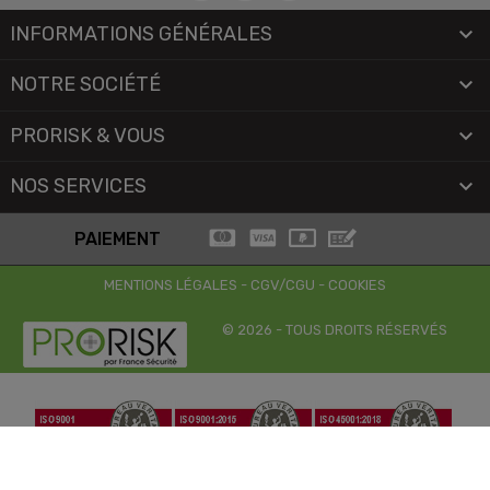
INFORMATIONS GÉNÉRALES

NOTRE SOCIÉTÉ

PRORISK & VOUS

NOS SERVICES

PAIEMENT
MENTIONS LÉGALES
-
CGV/CGU
-
COOKIES
© 2026 - TOUS DROITS RÉSERVÉS