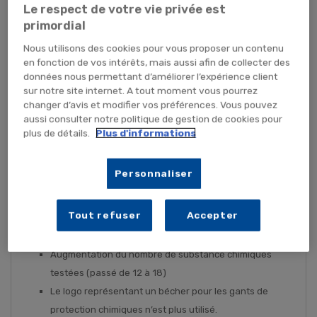
Le respect de votre vie privée est
primordial
Définition
Nous utilisons des cookies pour vous proposer un contenu
en fonction de vos intérêts, mais aussi afin de collecter des
La norme EN 374-1 de février 2017 annule et remplace la
données nous permettant d’améliorer l’expérience client
norme EN 374-1 d’avril 2004. Cette norme EN 374-1 concerne
sur notre site internet. A tout moment vous pourrez
changer d’avis et modifier vos préférences. Vous pouvez
les gants de protection contre les produits chimiques
aussi consulter notre politique de gestion de cookies pour
dangereux et les micro-organismes. Le présent document
plus de détails.
Plus d'informations
définit les exigences relatives aux gants de protection
servant à protéger l'utilisateur contre les produits chimiques
Personnaliser
dangereux et définit les termes à utiliser.
La nouvelle version de la norme EN 374-1 à subit certaines
Tout refuser
Accepter
modifications, voici l’aperçu des principales :
Augmentation du nombre de substance chimiques
testées (passé de 12 à 18)
Le logo représentant un bécher pour les gants de
protection chimiques n’est plus utilisé.