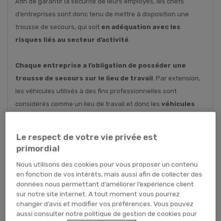
Afin de garantir la sécurité de leurs employés, les chefs
d’entreprises sont donc tenu de mettre à disposition une
trousse de secours, qui soit
en adéquation avec les
risques liés au secteur d’activité
.
Chaque entreprise a l’obligation de posséder une
trousse de secours sur le lieu de travail
. Par extension,
les véhicules utilisés à des fins professionnelles sont
considérés comme un lieu de travail et donc les
véhicules
professionnels doivent être équipés d’un matériel de
premiers secours
conformément à l’article R4224-14 du
Le respect de votre vie privée est
code du travail.
primordial
Nous utilisons des cookies pour vous proposer un contenu
Un kit de secours
doit être vérifié et mis à jour
en fonction de vos intérêts, mais aussi afin de collecter des
régulièrement
. Cela permet de détecter et remplacer les
données nous permettant d’améliorer l’expérience client
produits dont la date de péremption approche, mais
sur notre site internet. A tout moment vous pourrez
changer d’avis et modifier vos préférences. Vous pouvez
également de compléter avec les produits qui viennent à
aussi consulter notre politique de gestion de cookies pour
manquer.