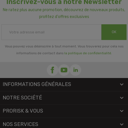
Inscrivez-vous à notre Newsletter
Ne ratez plus aucune promotion, découvrez de nouveaux produits,
profitez d'offres exclusives
OK
Vous pouvez vous désinscrire à tout moment. Vous trouverez pour cela nos
informations de contact dans
la politique de confidentialité
.
INFORMATIONS GÉNÉRALES

NOTRE SOCIÉTÉ

PRORISK & VOUS

NOS SERVICES
