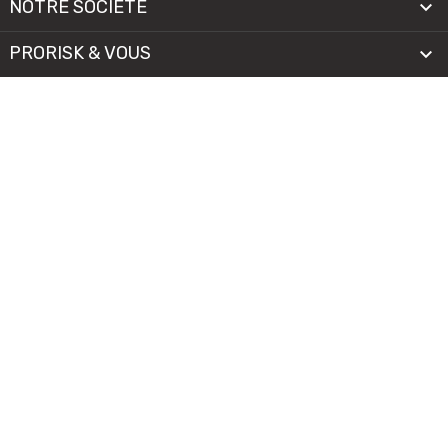
NOTRE SOCIÉTÉ

PRORISK & VOUS

NOS SERVICES

PAIEMENT
MENTIONS LÉGALES
-
CGV/CGU
-
COOKIES
© 2026 - TOUS DROITS RÉSERVÉS
Il n'y a encore aucun avis.