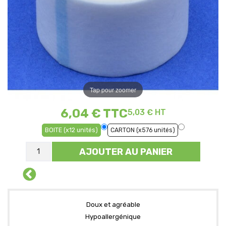
Tap pour zoomer
6,04 €
TTC
5,03 € HT
BOITE (x12 unités)
CARTON (x576 unités)
AJOUTER AU PANIER
Doux et agréable
Hypoallergénique