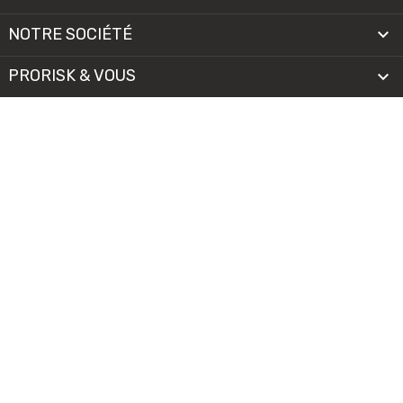
NOTRE SOCIÉTÉ

PRORISK & VOUS

NOS SERVICES

PAIEMENT
MENTIONS LÉGALES
-
CGV/CGU
-
COOKIES
© 2026 - TOUS DROITS RÉSERVÉS
Il n'y a encore aucun avis.