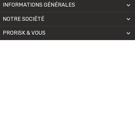
INFORMATIONS GÉNÉRALES

NOTRE SOCIÉTÉ

PRORISK & VOUS

NOS SERVICES

PAIEMENT
MENTIONS LÉGALES
-
CGV/CGU
-
COOKIES
© 2026 - TOUS DROITS RÉSERVÉS