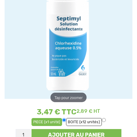
Tap pour zoomer
3,47 €
TTC
2,89 € HT
PIECE (x1 unité)
BOITE (x12 unités)
AJOUTER AU PANIER