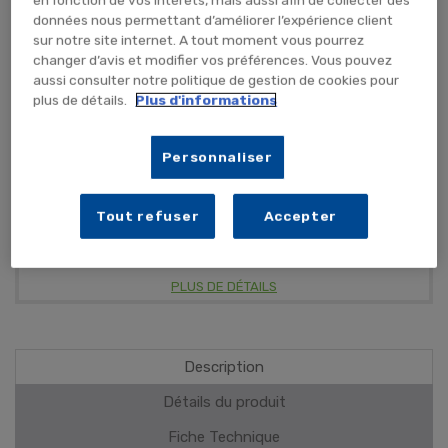
en fonction de vos intérêts, mais aussi afin de collecter des
données nous permettant d’améliorer l’expérience client
TEMPORAIREMENT EN RUPTURE
sur notre site internet. A tout moment vous pourrez
changer d’avis et modifier vos préférences. Vous pouvez
ME PRÉVENIR
aussi consulter notre politique de gestion de cookies pour
plus de détails.
Plus d'informations
Personnaliser
Perméable à l'air et à l'eau
Couleur bleue
Fibres élastiques longitudinales
Tout refuser
Accepter
PLUS DE DÉTAILS
Description
Détails du produit
Fiche Technique