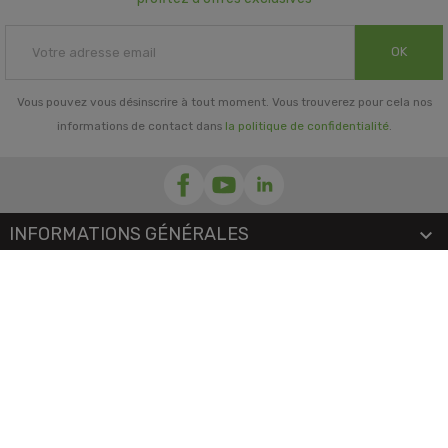
OK
Vous pouvez vous désinscrire à tout moment. Vous trouverez pour cela nos
informations de contact dans
la politique de confidentialité
.
INFORMATIONS GÉNÉRALES

NOTRE SOCIÉTÉ

PRORISK & VOUS

NOS SERVICES

PAIEMENT