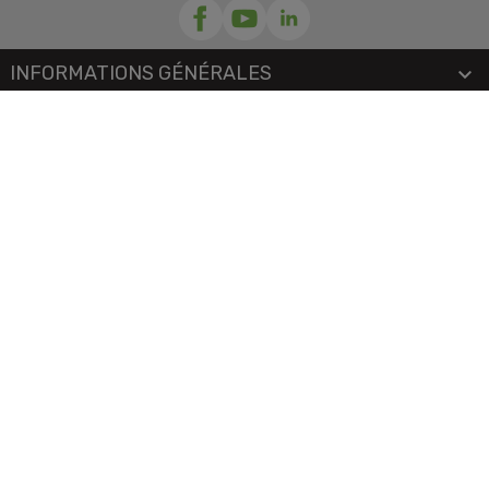
INFORMATIONS GÉNÉRALES

NOTRE SOCIÉTÉ

PRORISK & VOUS

NOS SERVICES

PAIEMENT
MENTIONS LÉGALES
-
CGV/CGU
-
COOKIES
© 2026 - TOUS DROITS RÉSERVÉS