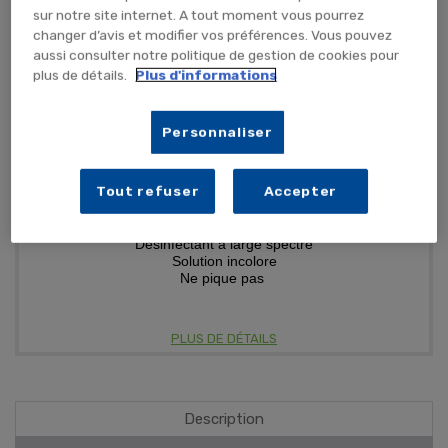
sur notre site internet. A tout moment vous pourrez
changer d’avis et modifier vos préférences. Vous pouvez
aussi consulter notre politique de gestion de cookies pour
215,71 €
TTC
179,76 € HT
plus de détails.
Plus d'informations
CARTON (x24 unités)
Personnaliser
AJOUTER AU PANIER
Tout refuser
Accepter
Désinfectant à large spectre
Solution incolore
Ne pique pas
PLUS DE DÉTAILS
Description