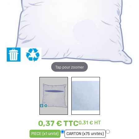
Tap pour zoomer
0,37 €
TTC
0,31 € HT
PIECE (x1 unité)
CARTON (x75 unités)