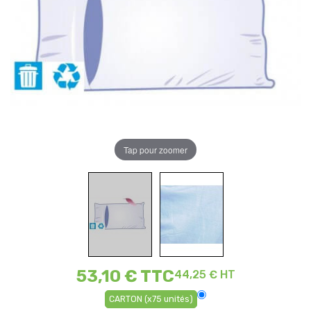
Tap pour zoomer
53,10 €
TTC
44,25 € HT
CARTON (x75 unités)