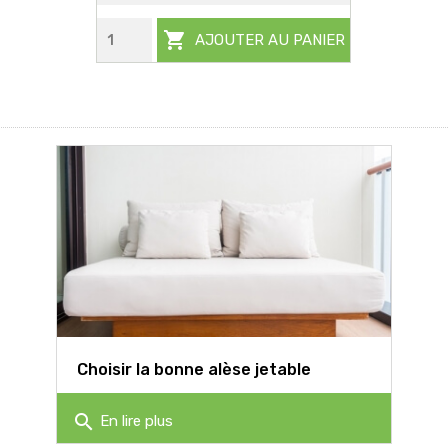

AJOUTER AU PANIER
Choisir la bonne alèse jetable
search
En lire plus