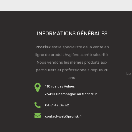
INFORMATIONS GÉNÉRALES
Prorisk
est le spécialiste de la vente en
ligne de produit hygiène, santé sécurité.
Nous vendons les mêmes produits aux
particuliers et professionnels depuis 20
Le 
ans.
11C rue des Aulnes
69410 Champagne au Mont d'Or
04 51 42 06 62
contact-web@prorisk.fr