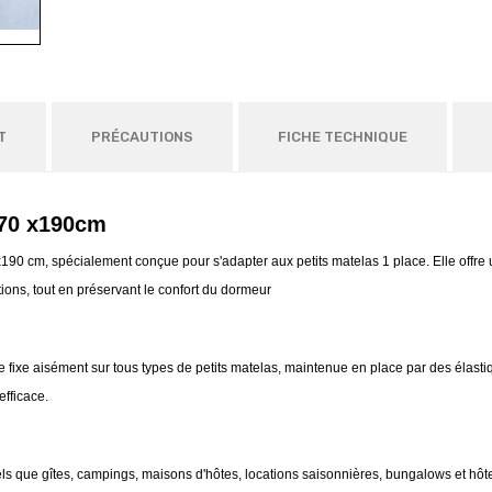
T
PRÉCAUTIONS
FICHE TECHNIQUE
 70 x190cm
0x190 cm, spécialement conçue pour s'adapter aux petits matelas 1 place. Elle offre
tions, tout en préservant le confort du dormeur
se fixe aisément sur tous types de petits matelas, maintenue en place par des élast
efficace.
ls que gîtes, campings, maisons d'hôtes, locations saisonnières, bungalows et hôte