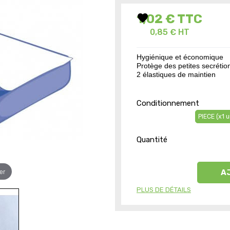
favorite
1,02 €
TTC
0,85 € HT
Hygiénique et économique
Protège des petites secrétio
2 élastiques de maintien
Conditionnement
PIECE (x1 u
Quantité
er
A
PLUS DE DÉTAILS