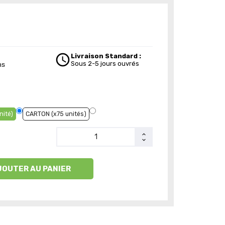
schedule
Livraison Standard :
Sous 2-5 jours ouvrés
ns
nité)
CARTON (x75 unités)
JOUTER AU PANIER