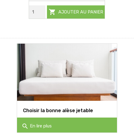

AJOUTER AU PANIER
Choisir la bonne alèse jetable
search
En lire plus