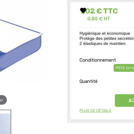
favorite
1,02 €
TTC
0,85 € HT
Hygiénique et économique
Protège des petites secrétio
2 élastiques de maintien
Conditionnement
PIECE (x1 u
Quantité
er
A
PLUS DE DÉTAILS