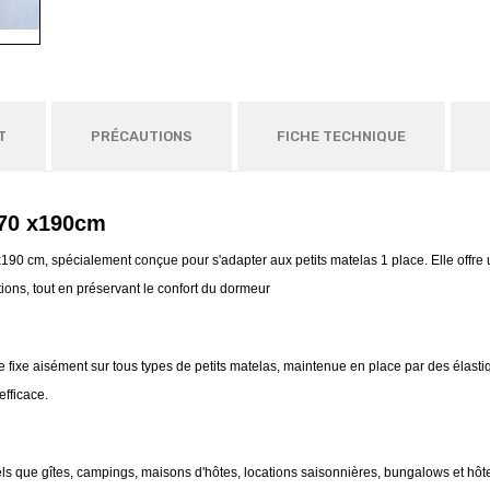
T
PRÉCAUTIONS
FICHE TECHNIQUE
 70 x190cm
0x190 cm, spécialement conçue pour s'adapter aux petits matelas 1 place. Elle offre
tions, tout en préservant le confort du dormeur
se fixe aisément sur tous types de petits matelas, maintenue en place par des élast
efficace.
ls que gîtes, campings, maisons d'hôtes, locations saisonnières, bungalows et hôte