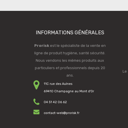
INFORMATIONS GÉNÉRALES
Prorisk
est le spécialiste de la vente en
ligne de produit hygiène, santé sécurité.
Nous vendons les mêmes produits aux
particuliers et professionnels depuis 20
Le 
ans.
11C rue des Aulnes
69410 Champagne au Mont d'Or
04 51 42 06 62
contact-web@prorisk.fr