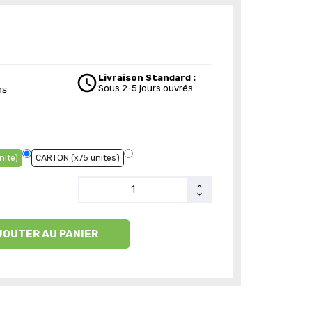
schedule
Livraison Standard :
Sous 2-5 jours ouvrés
ns
nité)
CARTON (x75 unités)
JOUTER AU PANIER