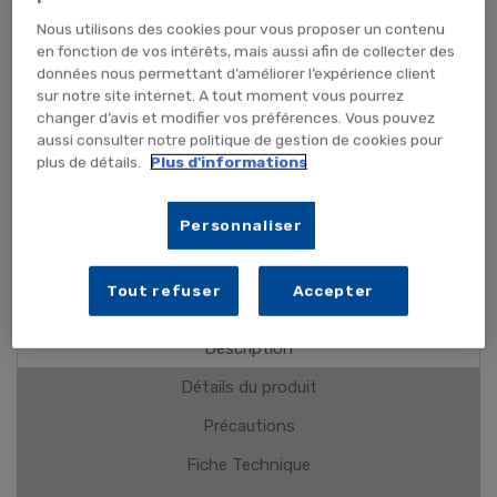
ME PRÉVENIR
Nous utilisons des cookies pour vous proposer un contenu
en fonction de vos intérêts, mais aussi afin de collecter des
données nous permettant d’améliorer l’expérience client
sur notre site internet. A tout moment vous pourrez
changer d’avis et modifier vos préférences. Vous pouvez
Efficacité prouvée
aussi consulter notre politique de gestion de cookies pour
Sans odeur
plus de détails.
Plus d'informations
Traitement pour lit
Personnaliser
PLUS DE DÉTAILS
Tout refuser
Accepter
Description
Détails du produit
Précautions
Fiche Technique