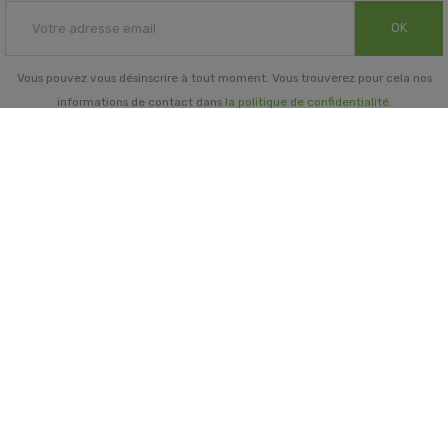
OK
Vous pouvez vous désinscrire à tout moment. Vous trouverez pour cela nos
informations de contact dans
la politique de confidentialité
.
INFORMATIONS GÉNÉRALES

NOTRE SOCIÉTÉ

PRORISK & VOUS

NOS SERVICES

PAIEMENT
MENTIONS LÉGALES
-
CGV/CGU
-
COOKIES