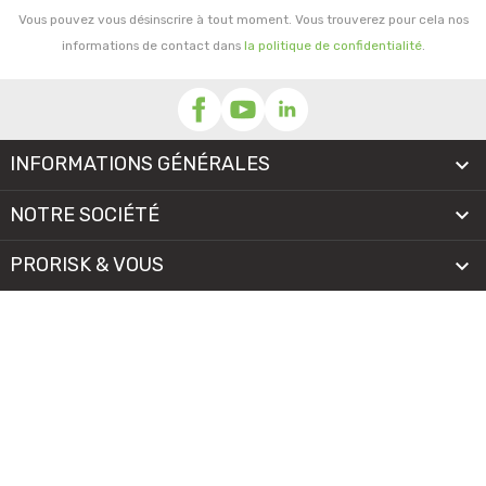
Vous pouvez vous désinscrire à tout moment. Vous trouverez pour cela nos
informations de contact dans
la politique de confidentialité
.
INFORMATIONS GÉNÉRALES

NOTRE SOCIÉTÉ

PRORISK & VOUS

NOS SERVICES

PAIEMENT
MENTIONS LÉGALES
-
CGV/CGU
-
COOKIES
© 2026 - TOUS DROITS RÉSERVÉS