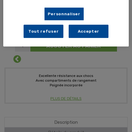
Personnaliser
345,46 €
TTC
287,88 € HT
Tout refuser
Accepter
CARTON (x12 unités)
AJOUTER AU PANIER
Excellente résistance aux chocs
Avec compartiments de rangement
Poignée incorporée
PLUS DE DÉTAILS
Description