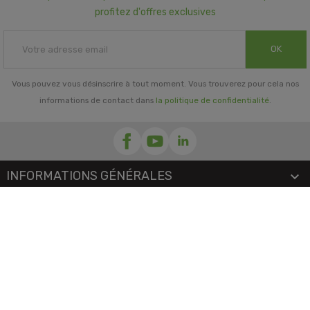
profitez d'offres exclusives
OK
Vous pouvez vous désinscrire à tout moment. Vous trouverez pour cela nos
informations de contact dans
la politique de confidentialité
.
INFORMATIONS GÉNÉRALES

NOTRE SOCIÉTÉ

PRORISK & VOUS

NOS SERVICES

PAIEMENT