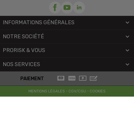
INFORMATIONS GÉNÉRALES

NOTRE SOCIÉTÉ

PRORISK & VOUS

NOS SERVICES

PAIEMENT
MENTIONS LÉGALES
-
CGV/CGU
-
COOKIES
© 2026 - TOUS DROITS RÉSERVÉS