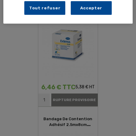
Bandage De Contention
Adhésif 2.5mx6cm
Tout refuser
Accepter
Hartmann Extensa Plus
6,46 € TTC
5,38 € HT
RUPTURE PROVISOIRE
Bandage De Contention
Adhésif 2.5mx8cm
Hartmann Extensa Plus