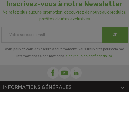
Inscrivez-vous à notre Newsletter
Ne ratez plus aucune promotion, découvrez de nouveaux produits,
profitez d'offres exclusives
OK
Vous pouvez vous désinscrire à tout moment. Vous trouverez pour cela nos
informations de contact dans
la politique de confidentialité
.
INFORMATIONS GÉNÉRALES

NOTRE SOCIÉTÉ

PRORISK & VOUS

NOS SERVICES
