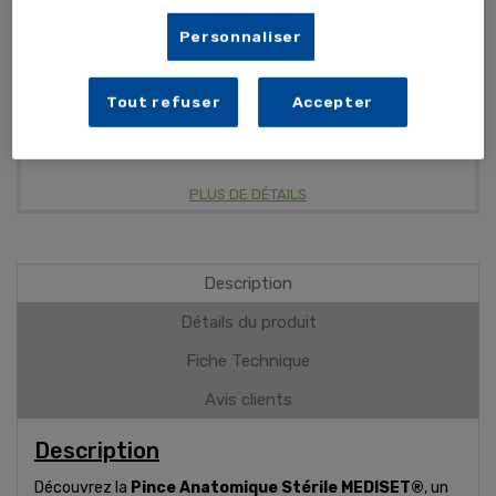
Personnaliser
Adapté contact d'aliments gras
Tout refuser
Accepter
Catégorie I
Tailles S à XXL
PLUS DE DÉTAILS
Description
Détails du produit
Fiche Technique
Avis clients
Description
Découvrez la
Pince Anatomique Stérile MEDISET®
, un