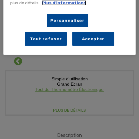
plus de détails.
Plus d'informations
Personnaliser
59,88 €
TTC
49,90 € HT
PIECE (x1 unité)
Tout refuser
Accepter
AJOUTER AU PANIER
Simple d'utilisation
Grand Ecran
Test du Thermomètre Électronique
PLUS DE DÉTAILS
Description