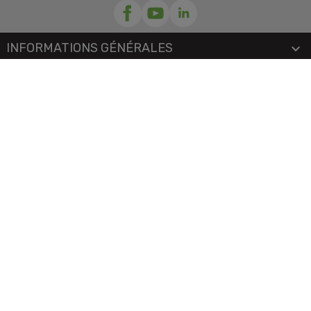
INFORMATIONS GÉNÉRALES

NOTRE SOCIÉTÉ

PRORISK & VOUS

NOS SERVICES

PAIEMENT
MENTIONS LÉGALES
-
CGV/CGU
-
COOKIES
© 2026 - TOUS DROITS RÉSERVÉS