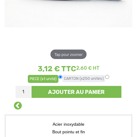
Tap pour zoomer
3,12 €
TTC
2,60 € HT
CARTON (x250 unités)
PIECE (x1 unité)
AJOUTER AU PANIER
Acier inoxydable
Bout pointu et fin