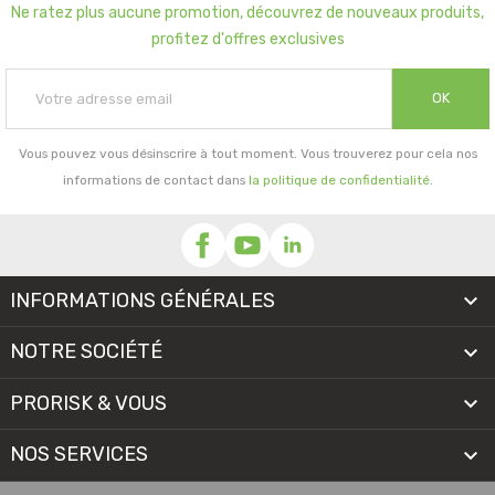
Ne ratez plus aucune promotion, découvrez de nouveaux produits,
profitez d'offres exclusives
OK
Vous pouvez vous désinscrire à tout moment. Vous trouverez pour cela nos
informations de contact dans
la politique de confidentialité
.
INFORMATIONS GÉNÉRALES

NOTRE SOCIÉTÉ

PRORISK & VOUS

NOS SERVICES
