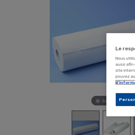
Le resp
Nous utili
aussi afin
site inter
pouvez aus
d'inform
Person
Survolez pour zoom