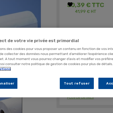
favorite
50,39 €
TTC
41,99 € HT
Idéal pour tables d'examen
ect de votre vie privée est primordial
Qualité supérieure pour un pri
Prédécoupé et gaufré
sons des cookies pour vous proposer un contenu en fonction de vos int
 de collecter des données nous permettant d’améliorer l’expérience cli
net. A tout moment vous pourrez changer d’avis et modifier vos préfér
Quantité
si consulter notre politique de gestion de cookies pour plus de détails
ations
TEMPOR
naliser
Tout refuser
Ac
er
PLUS DE DÉTAILS