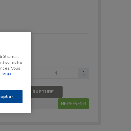
x très attractif
érêts, mais
ent sur notre
ences. Vous
.
Plus
AIREMENT EN RUPTURE
cepter
ME PRÉVENIR