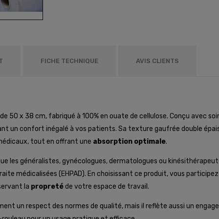
T
FICHE TECHNIQUE
AVIS CLIENTS
de 50 x 38 cm, fabriqué à 100% en ouate de cellulose. Conçu avec soin
nt un confort inégalé à vos patients. Sa texture gaufrée double épa
édicaux, tout en offrant une
absorption optimale
.
s que les généralistes, gynécologues, dermatologues ou kinésithérape
traite médicalisées (EHPAD). En choisissant ce produit, vous participe
servant la
propreté
de votre espace de travail.
ement un respect des normes de qualité, mais il reflète aussi un en
rouleau pour un usage pratique et efficace.