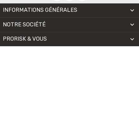
INFORMATIONS GÉNÉRALES

NOTRE SOCIÉTÉ

PRORISK & VOUS

NOS SERVICES

PAIEMENT
MENTIONS LÉGALES
-
CGV/CGU
-
COOKIES
© 2026 - TOUS DROITS RÉSERVÉS