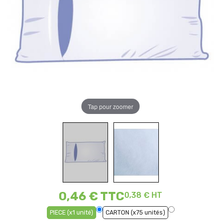
Tap pour zoomer
0,46 €
TTC
0,38 € HT
PIECE (x1 unité)
CARTON (x75 unités)