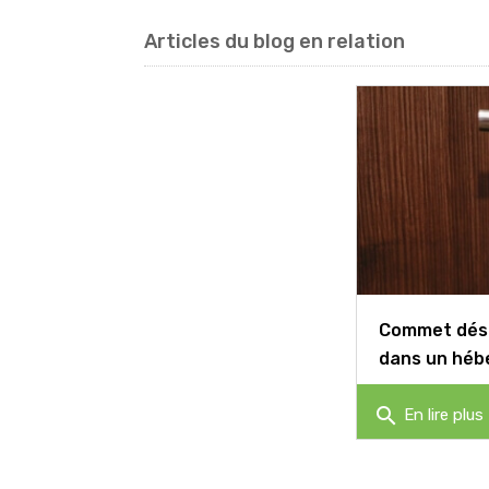
Articles du blog en relation
Commet dési
dans un héb
search
En lire plus