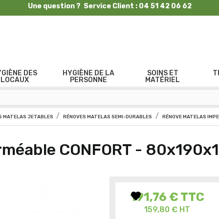
Une question ? Service Client : 04 51 42 06 62
YGIÈNE DES
HYGIÈNE DE LA
SOINS ET
T
LOCAUX
PERSONNE
MATÉRIEL
 MATELAS JETABLES
RÉNOVES MATELAS SEMI-DURABLES
RÉNOVE MATELAS IMP
erméable CONFORT - 80x190x
favorite
191,76 €
TTC
159,80 € HT