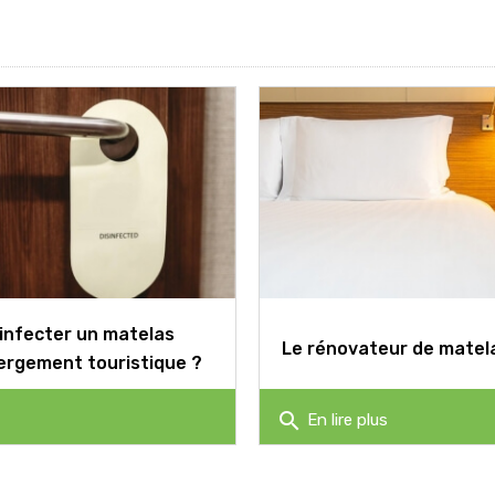
nfecter un matelas
Le rénovateur de matel
ergement touristique ?
search
En lire plus