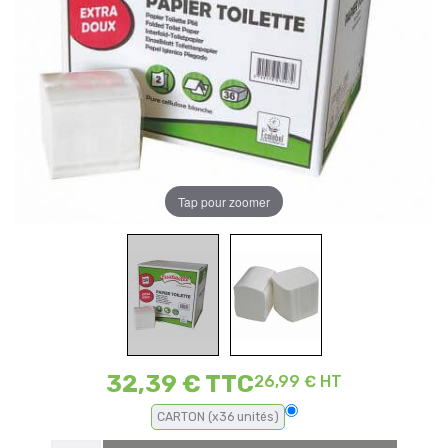
Tap pour zoomer
32,39 €
TTC
26,99 € HT
CARTON (x36 unités)