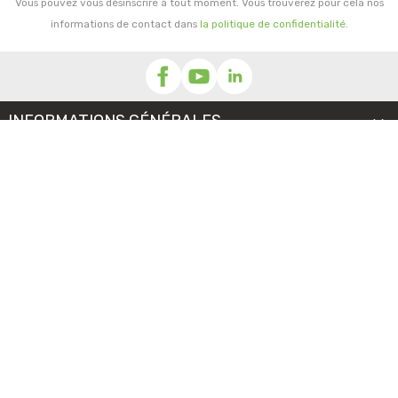
Vous pouvez vous désinscrire à tout moment. Vous trouverez pour cela nos
informations de contact dans
la politique de confidentialité
.
INFORMATIONS GÉNÉRALES

NOTRE SOCIÉTÉ

PRORISK & VOUS

NOS SERVICES

PAIEMENT
MENTIONS LÉGALES
-
CGV/CGU
-
COOKIES
© 2026 - TOUS DROITS RÉSERVÉS