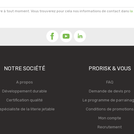
re à tout moment. Vous trouverez pour cela nos informations de contact dans
la
NOTRE SOCIÉTÉ
PRORISK & VOUS
A propos
FAQ
Développement durable
Demande de devis pro
Certification qualité
Le programme de parraina
spécialiste de la literie jetable
Conditions de promotions
Mon compte
Recrutement