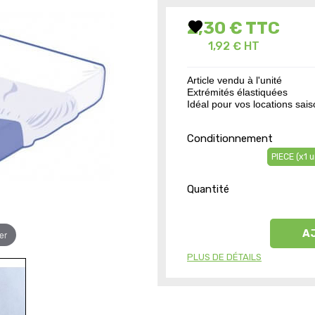
favorite
2,30 €
TTC
1,92 € HT
Article vendu à l'unité
Extrémités élastiquées
Idéal pour vos locations sai
Conditionnement
PIECE (x1 u
Quantité
A
er
PLUS DE DÉTAILS