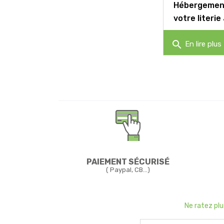
Hébergement
votre literie
jetable
search
En lire plus
PAIEMENT SÉCURISÉ
( Paypal, CB...)
Ne ratez pl