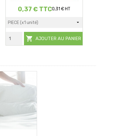
0,37 € TTC
0,31 € HT

AJOUTER AU PANIER