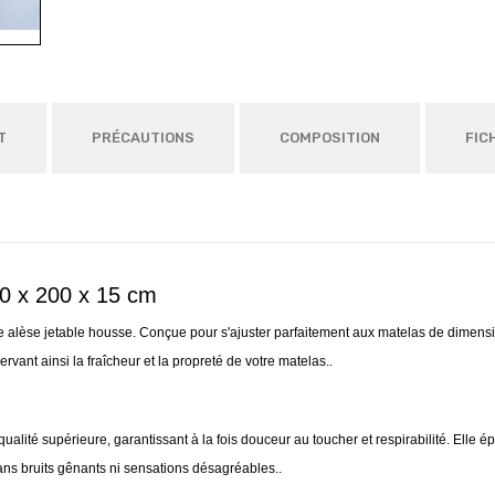
T
PRÉCAUTIONS
COMPOSITION
FIC
60 x 200 x 15 cm
re alèse jetable housse. Conçue pour s'ajuster parfaitement aux matelas de dimens
rvant ainsi la fraîcheur et la propreté de votre matelas..
alité supérieure, garantissant à la fois douceur au toucher et respirabilité. Elle é
ans bruits gênants ni sensations désagréables..