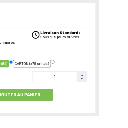
schedule
Livraison Standard :
Sous 2-5 jours ouvrés
sonnières
nité)
CARTON (x75 unités)
JOUTER AU PANIER