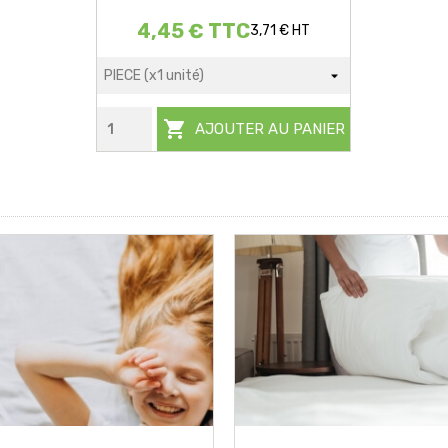
4,45 € TTC
3,71 € HT

AJOUTER AU PANIER