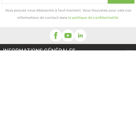
Vous pouvez vous désinscrire à tout moment. Vous trouverez pour cela nos
informations de contact dans
la politique de confidentialité
.
INFORMATIONS GÉNÉRALES

NOTRE SOCIÉTÉ

PRORISK & VOUS

NOS SERVICES

PAIEMENT
MENTIONS LÉGALES
-
CGV/CGU
-
COOKIES
© 2026 - TOUS DROITS RÉSERVÉS