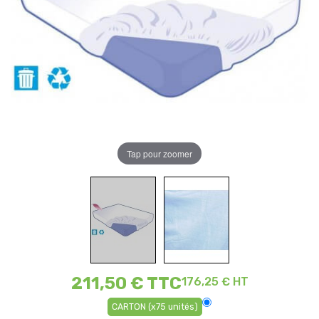
Tap pour zoomer
211,50 €
TTC
176,25 € HT
CARTON (x75 unités)