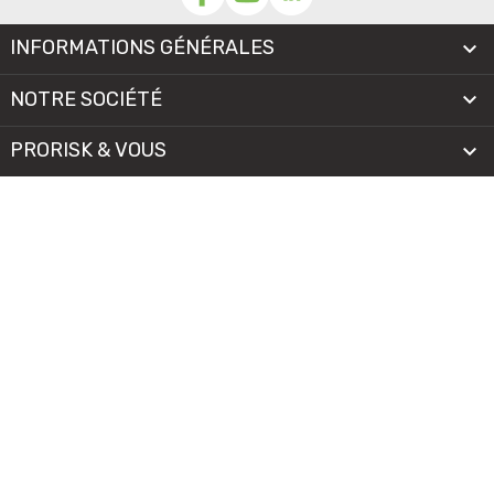
INFORMATIONS GÉNÉRALES

NOTRE SOCIÉTÉ

PRORISK & VOUS

NOS SERVICES

PAIEMENT
MENTIONS LÉGALES
-
CGV/CGU
-
COOKIES
© 2026 - TOUS DROITS RÉSERVÉS