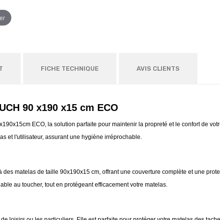
er
T
FICHE TECHNIQUE
AVIS CLIENTS
OUCH 90 x190 x15 cm ECO
15cm ECO, la solution parfaite pour maintenir la propreté et le confort de votre 
las et l'utilisateur, assurant une hygiène irréprochable.
des matelas de taille 90x190x15 cm, offrant une couverture complète et une prot
ble au toucher, tout en protégeant efficacement votre matelas.
 de loisirs ou les particuliers. Elle est parfaite pour protéger votre matelas des t