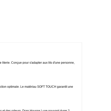
literie. Conçue pour s'adapter aux lits d'une personne,
ection optimale. Le matériau SOFT TOUCH garantit une
aches et des odeurs. Drap Housse Luxe pouvant durer 2