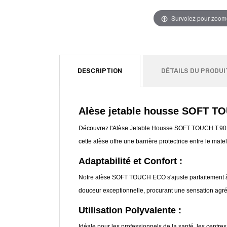
Survolez pour zoom
DESCRIPTION
DÉTAILS DU PRODUI
Alèse jetable housse SOFT T
Découvrez l'Alèse Jetable Housse SOFT TOUCH T.90x190x
cette alèse offre une barrière protectrice entre le mate
Adaptabilité et Confort :
Notre alèse SOFT TOUCH ECO s'ajuste parfaitement à 
douceur exceptionnelle, procurant une sensation agréa
Utilisation Polyvalente :
Idéale pour les professionnels de la santé, les centres