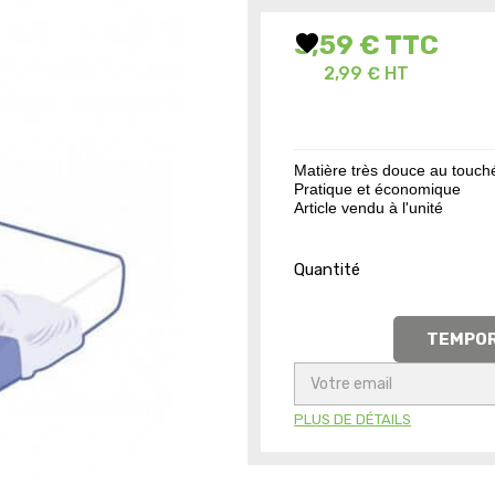
favorite
3,59 €
TTC
2,99 € HT
Matière très douce au touch
Pratique et économique
Article vendu à l'unité
Quantité
TEMPOR
PLUS DE DÉTAILS