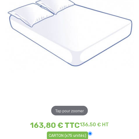
Tap pour zoomer
163,80 €
TTC
136,50 € HT
CARTON (x75 unités)