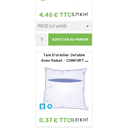
4,45 € TTC
3,71 € HT
AJOUTER AU PANIER
Taie D'oreiller Jetable
Avec Rabat - CONFORT -
60x60cm
0,37 € TTC
0,31 € HT