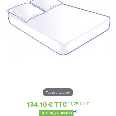
Tap pour zoomer
134,10 €
TTC
111,75 € HT
CARTON (x75 unités)