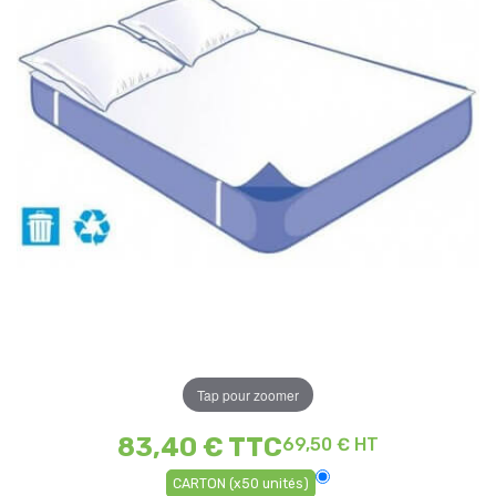
Tap pour zoomer
83,40 €
TTC
69,50 € HT
CARTON (x50 unités)