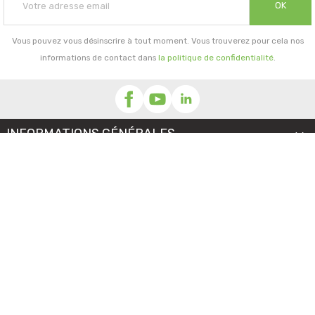
OK
Vous pouvez vous désinscrire à tout moment. Vous trouverez pour cela nos
informations de contact dans
la politique de confidentialité
.
INFORMATIONS GÉNÉRALES

NOTRE SOCIÉTÉ

PRORISK & VOUS

NOS SERVICES

PAIEMENT
MENTIONS LÉGALES
-
CGV/CGU
-
COOKIES