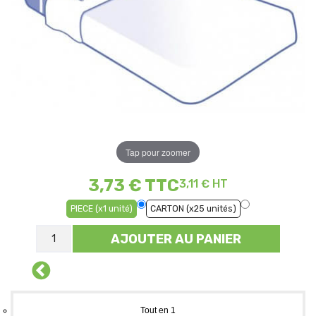
Tap pour zoomer
3,73 €
TTC
3,11 € HT
PIECE (x1 unité)
CARTON (x25 unités)
AJOUTER AU PANIER
Tout en 1