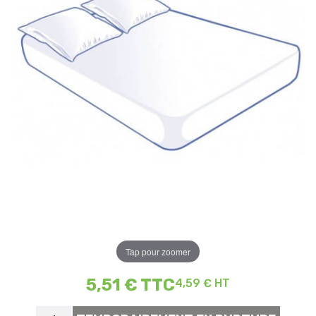
Tap pour zoomer
5,51 €
TTC
4,59 € HT