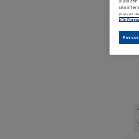
aussi afin
site inter
pouvez aus
d'inform
Person