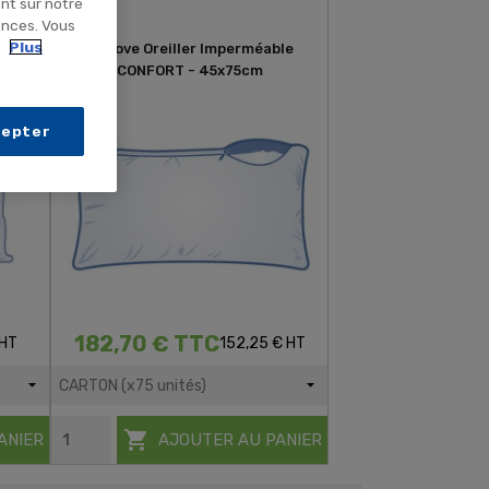
ent sur notre
ences. Vous
.
Plus
Rabat
Rénove Oreiller Imperméable
CONFORT - 45x75cm
cepter
182,70 € TTC
 HT
152,25 € HT

ANIER
AJOUTER AU PANIER