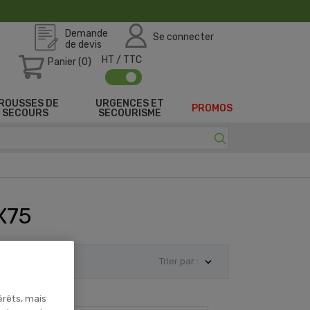
Demande
Se connecter
de devis
HT / TTC
Panier (0)
ROUSSES DE
URGENCES ET
PROMOS
SECOURS
SECOURISME
X75

Trier par :
érêts, mais