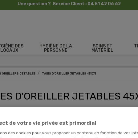
Une question ? Service Client : 04 51 42 06 62
YGIÈNE DES
HYGIÈNE DE LA
SOINS ET
T
LOCAUX
PERSONNE
MATÉRIEL
 OREILLERS JETABLES
TAIES D'OREILLER JETABLES 45X75
IES D'OREILLER JETABLES 45
 a 3 produits.
ect de votre vie privée est primordial
sons des cookies pour vous proposer un contenu en fonction de vos int