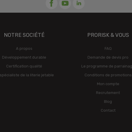
NOTRE SOCIÉTÉ
PRORISK & VOUS
A propos
FAQ
Développement durable
Demande de devis pro
Certification qualité
Le programme de parraina
spécialiste de la literie jetable
Conditions de promotions
Mon compte
Recrutement
Blog
Contact