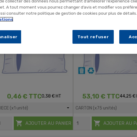
 de collecter des données nous permettant d’améliorer l’expérience cli
net. A tout moment vous pourrez changer d’avis et modifier vos préfér
si consulter notre politique de gestion de cookies pour plus de détails
Taie D'oreiller Jetable Avec Rabat
Taie D'oreiller Jetable Avec 
ations
CONFORT - 75x45cm
PRESTIGE - 45x75cm
naliser
Tout refuser
Ac
0,46 € TTC
53,10 € TTC
0,38 € HT
44,25 €


AJOUTER AU PANIER
AJOUTER AU P