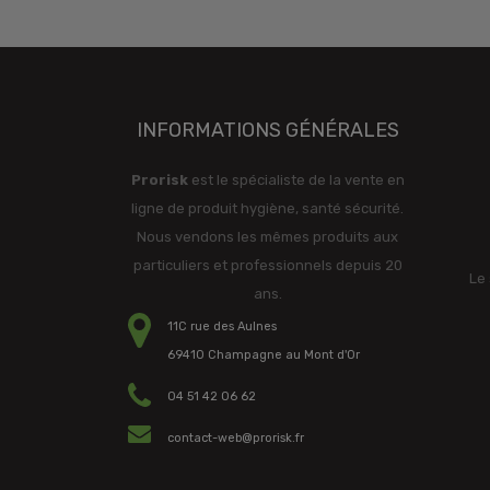
INFORMATIONS GÉNÉRALES
Prorisk
est le spécialiste de la vente en
ligne de produit hygiène, santé sécurité.
Nous vendons les mêmes produits aux
particuliers et professionnels depuis 20
Le 
ans.
11C rue des Aulnes
69410 Champagne au Mont d'Or
04 51 42 06 62
contact-web@prorisk.fr