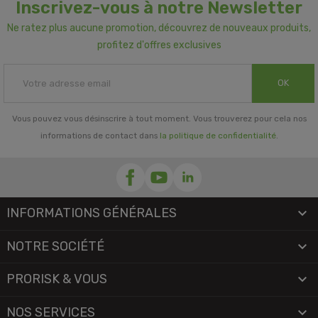
Inscrivez-vous à notre Newsletter
Ne ratez plus aucune promotion, découvrez de nouveaux produits,
profitez d'offres exclusives
OK
Vous pouvez vous désinscrire à tout moment. Vous trouverez pour cela nos
informations de contact dans
la politique de confidentialité
.
INFORMATIONS GÉNÉRALES

NOTRE SOCIÉTÉ

PRORISK & VOUS

NOS SERVICES
