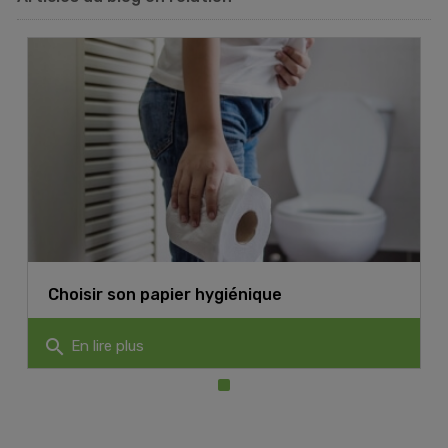
Choisir son papier hygiénique
search
En lire plus