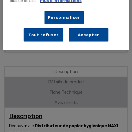
plus de détails.
Plus d'informations
S'adapte à tous les papiers toilette Maxi JUMBO
Fermeture sécurisée avec clé
Personnaliser
Pratique : changement facile des consommables
Découpe facile droite et gauche grâce aux lames ciselées
Tout refuser
Accepter
PLUS DE DÉTAILS
Description
Détails du produit
Fiche Technique
Avis clients
Description
Découvrez le
Distributeur de papier hygiénique MAXI