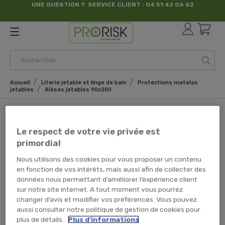
UNE QUESTION ? SERVICE CLIENT : 04 51 42 06 62
par France Sécurité
Accueil
Literie jetable et linge de bain
Protections matelas
jetables
Alèses jetables 90x200
Alèses jetables 90x200
Le respect de votre vie privée est
Il y a 1 produit.
primordial
Nous utilisons des cookies pour vous proposer un contenu
en fonction de vos intérêts, mais aussi afin de collecter des
données nous permettant d’améliorer l’expérience client
Alèse Housse Jetable
CONFORT - 90x200x15cm
sur notre site internet. A tout moment vous pourrez
changer d’avis et modifier vos préférences. Vous pouvez
aussi consulter notre politique de gestion de cookies pour
plus de détails.
Plus d'informations