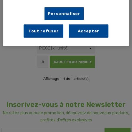
Personnaliser
Tout refuser
Accepter
1,96 € TTC
1,63 € HT
AJOUTER AU PANIER
Affichage 1-1 de 1 article(s)
Inscrivez-vous à notre Newsletter
Ne ratez plus aucune promotion, découvrez de nouveaux produits,
profitez d'offres exclusives