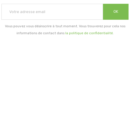
OK
Vous pouvez vous désinscrire à tout moment. Vous trouverez pour cela nos
informations de contact dans
la politique de confidentialité
.
INFORMATIONS GÉNÉRALES

NOTRE SOCIÉTÉ

PRORISK & VOUS

NOS SERVICES

PAIEMENT