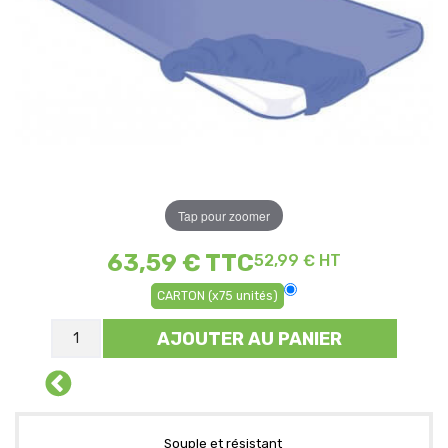
Tap pour zoomer
63,59 €
TTC
52,99 € HT
CARTON (x75 unités)
AJOUTER AU PANIER
Souple et résistant