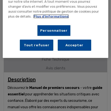
sur notre site internet. A tout moment vous pourrez
Utile pour de nombreuses occasions
changer d’avis et modifier vos préférences. Vous pouvez
aussi consulter notre politique de gestion de cookies pour
plus de détails.
Plus d'informations
PLUS DE DÉTAILS
Personnaliser
Description
Tout refuser
Accepter
Détails du produit
Fiche Technique
Avis clients
Description
Découvrez le
Manuel de premiers secours
- votre
guide
essentiel
pour appréhender les situations critiques avec
confiance. Élaboré par des experts du secourisme, ce
manuel vous offre les connaissances indispensables pour