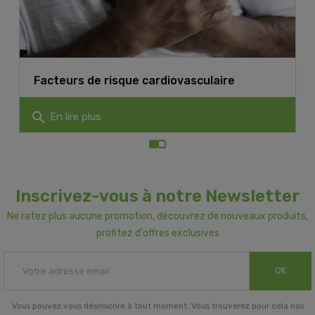
Facteurs de risque cardiovasculaire
search
En lire plus
Inscrivez-vous à notre Newsletter
Ne ratez plus aucune promotion, découvrez de nouveaux produits,
profitez d'offres exclusives
OK
Vous pouvez vous désinscrire à tout moment. Vous trouverez pour cela nos