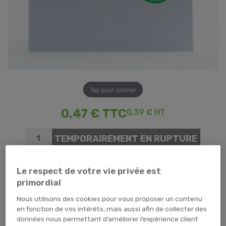
Tap pour zoomer
0,47 €
TTC
0,39 € HT
TEMPORAIREMENT EN RUPTURE
ME PRÉVENIR
Le respect de votre vie privée est
primordial
Nous utilisons des cookies pour vous proposer un contenu
en fonction de vos intérêts, mais aussi afin de collecter des
Lecture facile
données nous permettant d’améliorer l’expérience client
Explications pas à pas