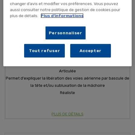
changer d’avis et modifier vos préférences. Vous pouvez
aussi consulter notre politique de gestion de cookies pour
155,88 €
TTC
129,90 € HT
plus de détails.
Plus d'informations
TEMPORAIREMENT EN RUPTURE
Personnaliser
ME PRÉVENIR
Tout refuser
Accepter
Articulée
Permet d'expliquer la libération des voies aérienne par bascule de
la tête et/ou subluxation de la mâchoire
Réaliste
PLUS DE DÉTAILS