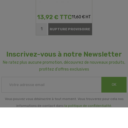
13,92 € TTC
11,60 € HT
RUPTURE PROVISOIRE
Inscrivez-vous à notre Newsletter
Ne ratez plus aucune promotion, découvrez de nouveaux produits,
profitez d'offres exclusives
OK
Vous pouvez vous désinscrire à tout moment. Vous trouverez pour cela nos
informations de contact dans
la politique de confidentialité
.