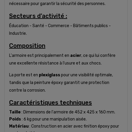
nécessaire pour garantir la sécurité des personnes.
Secteurs d’activité :
Éducation - Santé - Commerce - Bâtiments publics -
Industrie.
Composition
L'armoire est principalement en
acier
, ce qui lui confère
une excellente résistance à l'usure et aux chocs.
La porte est en
plexiglass
pour une visibilité optimale,
tandis que la peinture époxy garantit une protection
contre la corrosion.
Caractéristiques techniques
Taille
: Dimensions de l'armoire de 452 x 425 x 160 mm.
Poids
: 6 kg pour une manipulation aisée.
Matériau
: Construction en acier avec finition époxy pour