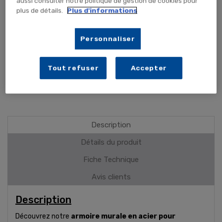
aussi consulter notre politique de gestion de cookies pour
plus de détails.
Plus d'informations
ME PRÉVENIR
Personnaliser
Murale sans alarme
Tout refuser
Accepter
PLUS DE DÉTAILS
Description
Détails du produit
Fiche Technique
Avis clients
Description
Découvrez notre
armoire murale en acier pour