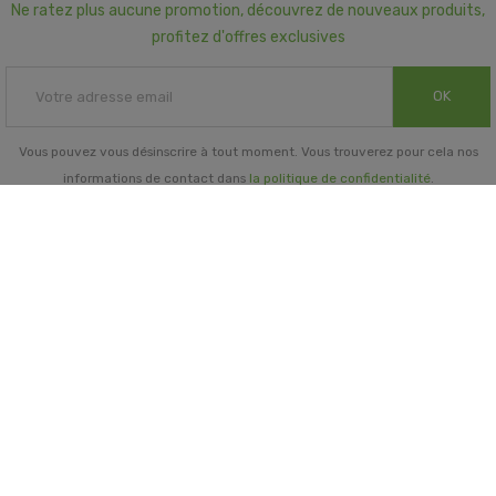
Ne ratez plus aucune promotion, découvrez de nouveaux produits,
profitez d'offres exclusives
OK
Vous pouvez vous désinscrire à tout moment. Vous trouverez pour cela nos
informations de contact dans
la politique de confidentialité
.
INFORMATIONS GÉNÉRALES

NOTRE SOCIÉTÉ

PRORISK & VOUS

NOS SERVICES
