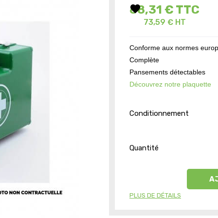
favorite
88,31 €
TTC
73,59 € HT
Conforme aux normes euro
Complète
Pansements détectables
Découvrez notre plaquette
Conditionnement
Quantité
A
PLUS DE DÉTAILS