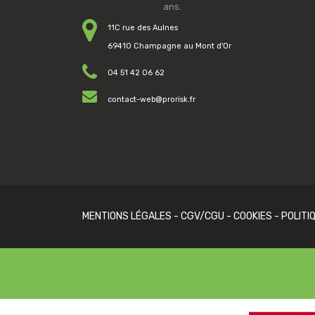
ans.
11C rue des Aulnes
69410 Champagne au Mont d'Or
04 51 42 06 62
contact-web@prorisk.fr
MENTIONS LÉGALES
-
CGV/CGU
-
COOKIES
-
POLITI