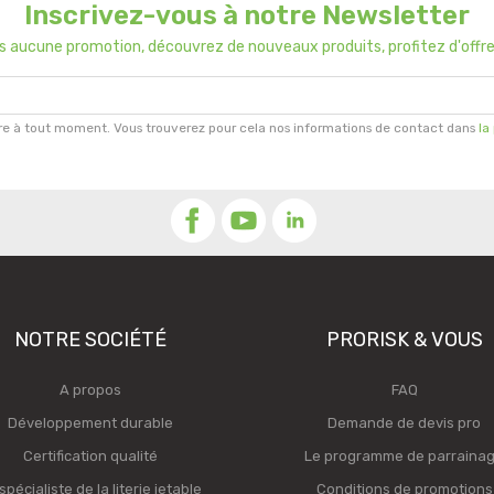
Inscrivez-vous à notre Newsletter
us aucune promotion, découvrez de nouveaux produits, profitez d'offre
re à tout moment. Vous trouverez pour cela nos informations de contact dans
la
NOTRE SOCIÉTÉ
PRORISK & VOUS
A propos
FAQ
Développement durable
Demande de devis pro
Certification qualité
Le programme de parraina
spécialiste de la literie jetable
Conditions de promotions