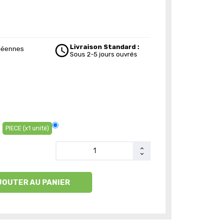
schedule
Livraison Standard :
péennes
Sous 2-5 jours ouvrés
PIECE (x1 unité)
JOUTER AU PANIER