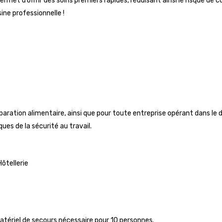
ermet d’offrir des soins premiers rapides, réduisant ainsi le risque d
ine professionnelle !
réparation alimentaire, ainsi que pour toute entreprise opérant dans le
ues de la sécurité au travail.
ôtellerie
matériel de secours nécessaire pour 10 personnes.