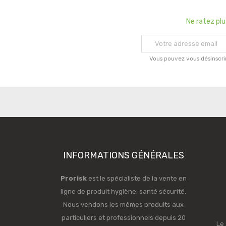
Ne ratez pl
Vous pouvez vous désinscri
INFORMATIONS GÉNÉRALES
Prorisk
est le spécialiste de la vente en
ligne de produit hygiène, santé sécurité.
Nous vendons les mêmes produits aux
particuliers et professionnels depuis 20
Le 