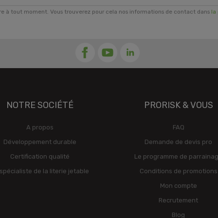
re à tout moment. Vous trouverez pour cela nos informations de contact dans
la
NOTRE SOCIÉTÉ
PRORISK & VOUS
A propos
FAQ
Développement durable
Demande de devis pro
Certification qualité
Le programme de parraina
spécialiste de la literie jetable
Conditions de promotions
Mon compte
Recrutement
Blog