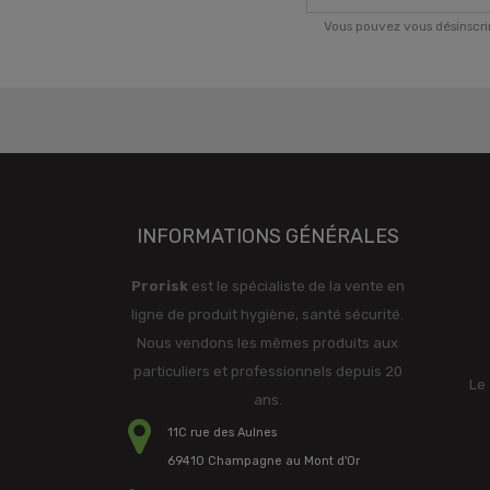
Vous pouvez vous désinscri
INFORMATIONS GÉNÉRALES
Prorisk
est le spécialiste de la vente en
ligne de produit hygiène, santé sécurité.
Nous vendons les mêmes produits aux
particuliers et professionnels depuis 20
Le 
ans.
11C rue des Aulnes
69410 Champagne au Mont d'Or