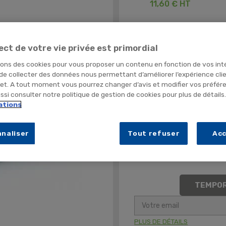
11,60 € HT
ect de votre vie privée est primordial
Ouverture rapide
sons des cookies pour vous proposer un contenu en fonction de vos int
Compacte et légère
 de collecter des données nous permettant d’améliorer l’expérience cli
net. A tout moment vous pourrez changer d’avis et modifier vos préfér
si consulter notre politique de gestion de cookies pour plus de détails
Adaptée aux situations d'ur
ations
Découvrez notre plaquette
naliser
Tout refuser
Ac
Quantité
TEMPOR
PLUS DE DÉTAILS