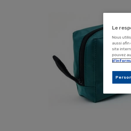
Le resp
Nous utili
aussi afin
site inter
pouvez aus
d'inform
Person