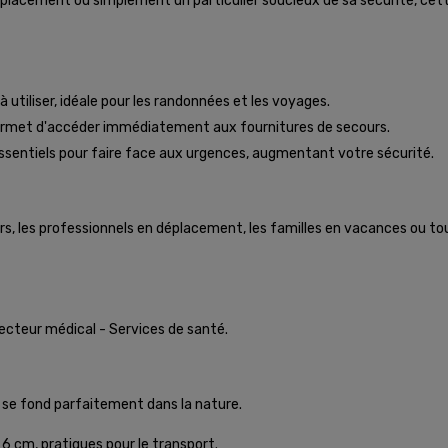
lacement ou simplement un particulier soucieux de sa sécurité, cette 
 à utiliser, idéale pour les randonnées et les voyages.
permet d'accéder immédiatement aux fournitures de secours.
sentiels pour faire face aux urgences, augmentant votre sécurité.
rs, les professionnels en déplacement, les familles en vacances ou t
Secteur médical - Services de santé.
ui se fond parfaitement dans la nature.
6 cm, pratiques pour le transport.