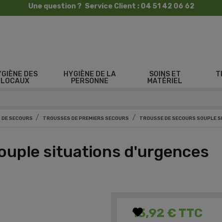
Une question ? Service Client : 04 51 42 06 62
YGIÈNE DES
HYGIÈNE DE LA
SOINS ET
T
LOCAUX
PERSONNE
MATÉRIEL
 DE SECOURS
TROUSSES DE PREMIERS SECOURS
TROUSSE DE SECOURS SOUPLE S
ouple situations d'urgences
favorite
13,92 €
TTC