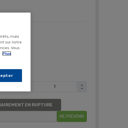
érêts, mais
ent sur notre
ences. Vous
.
Plus
gences
cepter
AIREMENT EN RUPTURE
ME PRÉVENIR