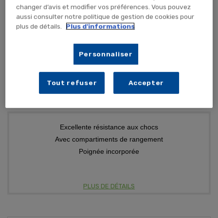
changer d’avis et modifier vos préférences. Vous pouvez
aussi consulter notre politique de gestion de cookies pour
plus de détails.
Plus d'informations
417,46 €
TTC
347,88 € HT
Personnaliser
CARTON (x12 unités)
AJOUTER AU PANIER
Tout refuser
Accepter
Excellente résistance aux chocs
Avec compartiments de rangement
Poignée incorporée
PLUS DE DÉTAILS