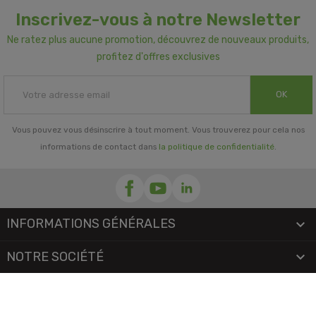
Inscrivez-vous à notre Newsletter
Ne ratez plus aucune promotion, découvrez de nouveaux produits,
profitez d'offres exclusives
OK
Vous pouvez vous désinscrire à tout moment. Vous trouverez pour cela nos
informations de contact dans
la politique de confidentialité
.
INFORMATIONS GÉNÉRALES

NOTRE SOCIÉTÉ

PRORISK & VOUS
