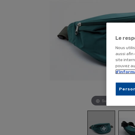
Le resp
Nous utili
aussi afin
site inter
pouvez aus
d'inform
Person
Survolez pour zoom