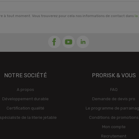
re à tout moment. Vous trouverez pour cela nos informations de contact dans
la
NOTRE SOCIÉTÉ
PRORISK & VOUS
A propos
FAQ
Développement durable
Demande de devis pro
Certification qualité
Le programme de parraina
spécialiste de la literie jetable
Conditions de promotions
Mon compte
Recrutement