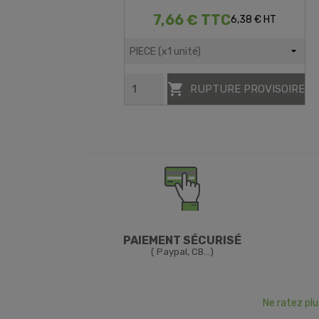
7,66 € TTC
6,38 € HT

RUPTURE PROVISOIRE
PAIEMENT SÉCURISÉ
( Paypal, CB...)
Ne ratez pl