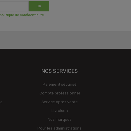
OK
 politique de confidentialité
.
NOS SERVICES
Paiement sécurisé
Compte professionnel
ge
Service après vente
Livraison
Nos marques
Pour les administrations