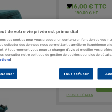
favorite
216,00 €
TTC
180,00 € HT
Parfait pour les activités d'ex
ect de votre vie privée est primordial
Facile à transporter
Résistant
sons des cookies pour vous proposer un contenu en fonction de vos int
 de collecter des données nous permettant d’améliorer l’expérience cli
net. A tout moment vous pourrez changer d’avis et modifier vos préfér
Conditionnement
si consulter notre politique de gestion de cookies pour plus de détails
ations
C
Quantité
naliser
Tout refuser
Ac
er
A
PLUS DE DÉTAILS