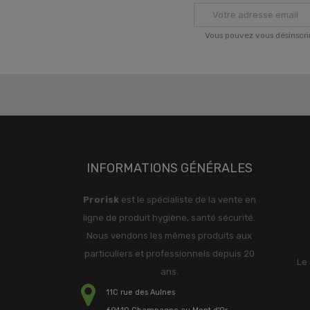
Vous pouvez vous désinscri
INFORMATIONS GÉNÉRALES
Prorisk
est le spécialiste de la vente en
ligne de produit hygiène, santé sécurité.
Nous vendons les mêmes produits aux
particuliers et professionnels depuis 20
Le 
ans.
11C rue des Aulnes