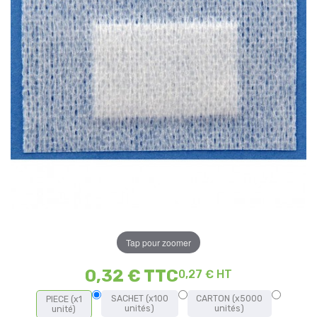
Tap pour zoomer
0,32 €
TTC
0,27 € HT
SACHET (x100
CARTON (x5000
PIECE (x1
unités)
unités)
unité)