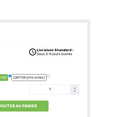
schedule
Livraison Standard :
Sous 2-5 jours ouvrés
nité)
CARTON (x96 unités)
JOUTER AU PANIER