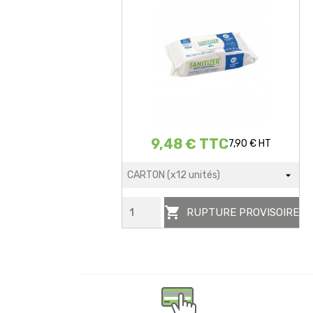
9,48 € TTC
7,90 € HT

RUPTURE PROVISOIRE