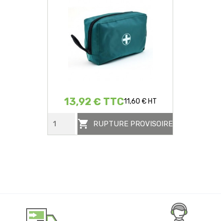
13,92 € TTC
11,60 € HT

RUPTURE PROVISOIRE