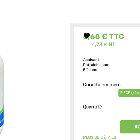
favorite
5,68 €
TTC
4,73 € HT
Apaisant
Rafraîchissant
Efficace
Conditionnement
PIECE (x1 u
Quantité
A
PLUS DE DÉTAILS